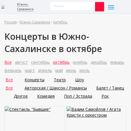
Южно-
Сахалинск
Россия
›
Южно-Сахалинск
›
октябрь
Концерты в Южно-
Сахалинске в октябре
Все
август
сентябрь
октябрь
ноябрь
декабрь
январь
февраль
март
апрель
май
июнь
июль
Все
Концерты
Театр
Шоу
Все
Авторская / Шансон / Романсы
Балет / Танец
Другое
Комедия
Поп / Эстрада
Рок