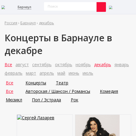
Барнаул
Россия
›
Барнаул
›
декабрь
Концерты в Барнауле в
декабре
Все
август
сентябрь
октябрь
ноябрь
декабрь
январь
февраль
март
апрель
май
июнь
июль
Все
Концерты
Театр
Все
Авторская / Шансон / Романсы
Комедия
Мюзикл
Поп / Эстрада
Рок