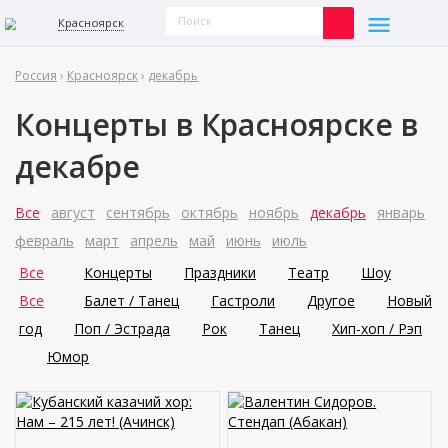
Красноярск
Россия
›
Красноярск
›
декабрь
Концерты в Красноярске в
декабре
Все
август
сентябрь
октябрь
ноябрь
декабрь
январь
февраль
март
апрель
май
июнь
июль
Все
Концерты
Праздники
Театр
Шоу
Все
Балет / Танец
Гастроли
Другое
Новый
год
Поп / Эстрада
Рок
Танец
Хип-хоп / Рэп
Юмор