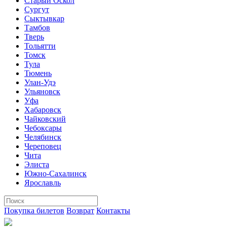
Старый Оскол
Сургут
Сыктывкар
Тамбов
Тверь
Тольятти
Томск
Тула
Тюмень
Улан-Удэ
Ульяновск
Уфа
Хабаровск
Чайковский
Чебоксары
Челябинск
Череповец
Чита
Элиста
Южно-Сахалинск
Ярославль
Покупка билетов
Возврат
Контакты