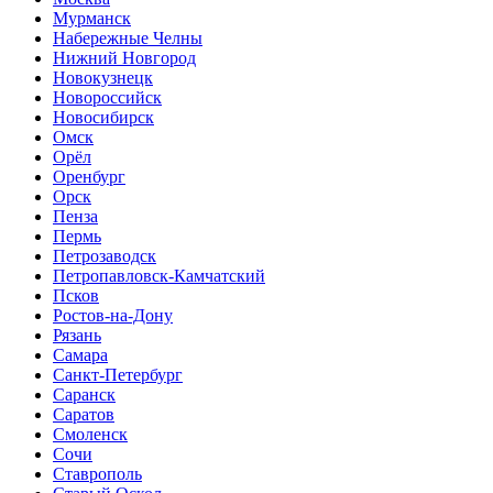
Мурманск
Набережные Челны
Нижний Новгород
Новокузнецк
Новороссийск
Новосибирск
Омск
Орёл
Оренбург
Орск
Пенза
Пермь
Петрозаводск
Петропавловск-Камчатский
Псков
Ростов-на-Дону
Рязань
Самара
Санкт-Петербург
Саранск
Саратов
Смоленск
Сочи
Ставрополь