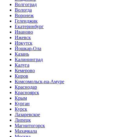
Волгоград
Вологда
Воронеж
Геленджик
Екатеринбург
Иваново
Ижевск
Иркутск
Йошкар-Ола
Казань
Калининград
Калуга
Кемерово
Киров
Комсомольск-на-Амуре
Краснодар
Красноярск
Крым
Курган
Курск
Лазаревское
Липецк
Магнитогорск
Махачкала
Москва