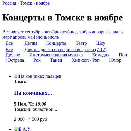
Россия
›
Томск
›
ноябрь
Концерты в Томске в ноябре
Все
август
сентябрь
октябрь
ноябрь
декабрь
январь
февраль
март
апрель
май
июнь
июль
Все
Детям
Концерты
Театр
Шоу
Все
Для младшего и среднего возраста (7-12)
Другое
Инструментальная музыка
Комедия
Поп
/ Эстрада
Рок
Танец
Хип-хоп / Рэп
Юмор
Томск
На кончиках...
5 Ноя. Чт
19:00
Томский областной...
2 000 - 4 500
руб