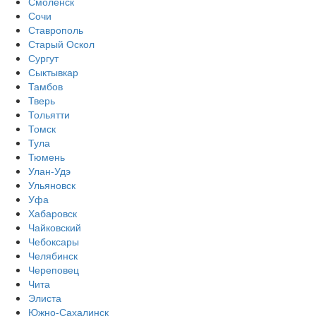
Смоленск
Сочи
Ставрополь
Старый Оскол
Сургут
Сыктывкар
Тамбов
Тверь
Тольятти
Томск
Тула
Тюмень
Улан-Удэ
Ульяновск
Уфа
Хабаровск
Чайковский
Чебоксары
Челябинск
Череповец
Чита
Элиста
Южно-Сахалинск