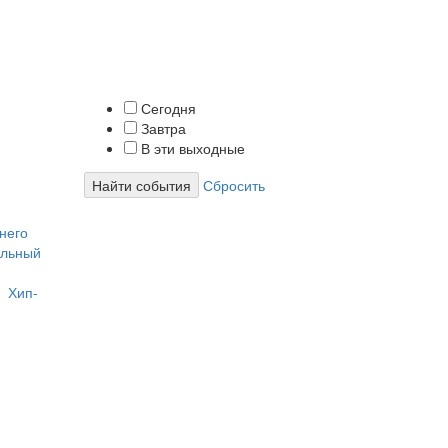
Сегодня
Завтра
В эти выходные
Найти события
Сбросить
него
ольный
Хип-