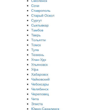
Смоленск
Сочи
Ставрополь
Старый Оскол
Сургут
Сыктывкар
Тамбов
Тверь
Тольятти
Томск
Тула
Тюмень
Улан-Удэ
Ульяновск
Уфа
Хабаровск
Чайковский
Чебоксары
Челябинск
Череповец
Чита
Элиста
Южно-Сахалинск