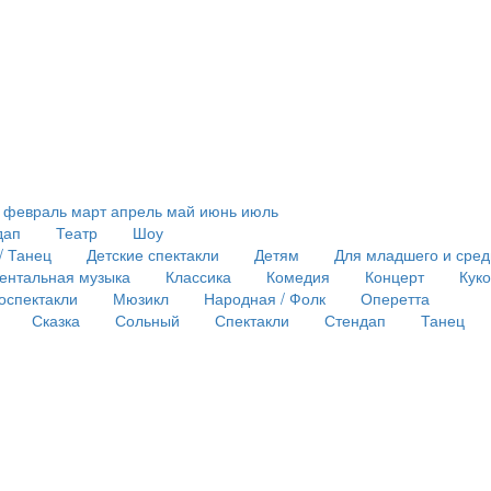
февраль
март
апрель
май
июнь
июль
дап
Театр
Шоу
/ Танец
Детские спектакли
Детям
Для младшего и сред
ентальная музыка
Классика
Комедия
Концерт
Кук
оспектакли
Мюзикл
Народная / Фолк
Оперетта
Сказка
Сольный
Спектакли
Стендап
Танец