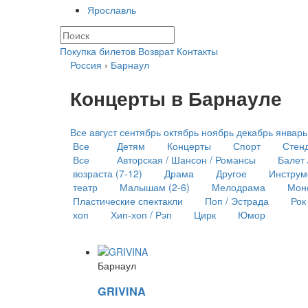
Ярославль
Покупка билетов
Возврат
Контакты
Россия
›
Барнаул
Концерты в Барнауле
Все
август
сентябрь
октябрь
ноябрь
декабрь
январь
Все
Детям
Концерты
Спорт
Стен
Все
Авторская / Шансон / Романсы
Балет 
возраста (7-12)
Драма
Другое
Инструм
театр
Малышам (2-6)
Мелодрама
Мон
Пластические спектакли
Поп / Эстрада
Рок
хоп
Хип-хоп / Рэп
Цирк
Юмор
Барнаул
GRIVINA