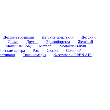
Детские мюзиклы
Детские спектакли
Детский
Драма
Другое
Единоборства
Женский
Малышам (2-6)
Металл
Моноспектакли
ические вечера
Рок
Сказка
Сольный
естивали
Трагикомедия
Фестивали OPEN AIR