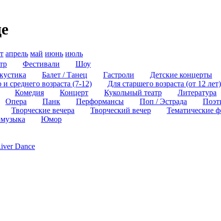
де
т
апрель
май
июнь
июль
тр
Фестивали
Шоу
кустика
Балет / Танец
Гастроли
Детские концерты
и среднего возраста (7-12)
Для старшего возраста (от 12 лет)
Комедия
Концерт
Кукольный театр
Литература
Опера
Панк
Перформансы
Поп / Эстрада
Поэт
Творческие вечера
Творческий вечер
Тематические ф
 музыка
Юмор