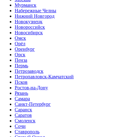
Мурманск
Набережные Челны
Нижний Новгород
Новокузнецк
Новороссийск
Новосибирск
Омск
Орёл
Оренбург
Орск
Пенза
Пермь
Петрозаводск
Петропавловск-Камчатский
Псков
Ростов-на-Дону
Рязань
Самара
Санкт-Петербург
Саранск
Саратов
Смоленск
Сочи
Ставрополь