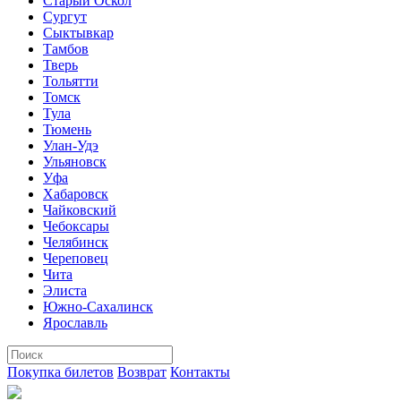
Старый Оскол
Сургут
Сыктывкар
Тамбов
Тверь
Тольятти
Томск
Тула
Тюмень
Улан-Удэ
Ульяновск
Уфа
Хабаровск
Чайковский
Чебоксары
Челябинск
Череповец
Чита
Элиста
Южно-Сахалинск
Ярославль
Покупка билетов
Возврат
Контакты