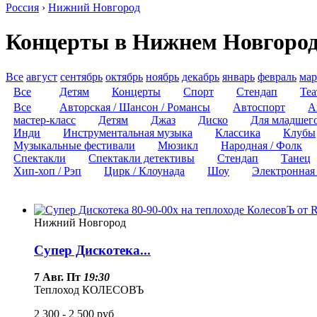
Россия
›
Нижний Новгород
Концерты в Нижнем Новгоро
Все
август
сентябрь
октябрь
ноябрь
декабрь
январь
февраль
мар
Все
Детям
Концерты
Спорт
Стендап
Теа
Все
Авторская / Шансон / Романсы
Автоспорт
А
мастер-класс
Детям
Джаз
Диско
Для младшего 
Инди
Инструментальная музыка
Классика
Клубы
Музыкальные фестивали
Мюзикл
Народная / Фолк
Спектакли
Спектакли детективы
Стендап
Танец
Хип-хоп / Рэп
Цирк / Клоунада
Шоу
Электронная
Нижний Новгород
Супер Дискотека...
7 Авг. Пт
19:30
Теплоход КОЛЕСОВЪ
2 300 - 2 500
руб