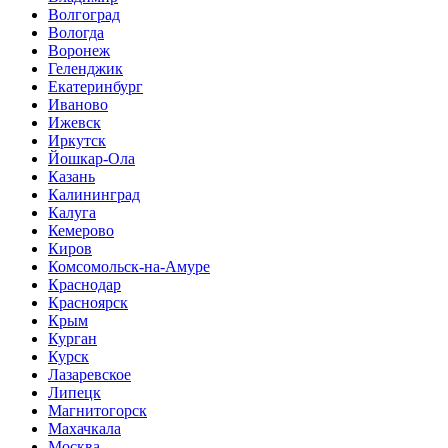
Волгоград
Вологда
Воронеж
Геленджик
Екатеринбург
Иваново
Ижевск
Иркутск
Йошкар-Ола
Казань
Калининград
Калуга
Кемерово
Киров
Комсомольск-на-Амуре
Краснодар
Красноярск
Крым
Курган
Курск
Лазаревское
Липецк
Магнитогорск
Махачкала
Москва